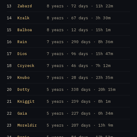
13
Zabard
8 years · 72 days · 11h 22m
14
Kralk
8 years · 67 days · 3h 30m
15
Balboa
8 years · 12 days · 15h 1m
16
Rain
7 years · 290 days · 8h 36m
17
Dios
7 years · 96 days · 15h 47m
18
Cryzeck
7 years · 46 days · 7h 12m
19
Knubo
7 years · 28 days · 23h 35m
20
Dotty
5 years · 338 days · 20h 15m
21
Kniggit
5 years · 239 days · 8h 1m
22
Gaia
5 years · 227 days · 0h 34m
23
Moreldir
5 years · 207 days · 13h 9m