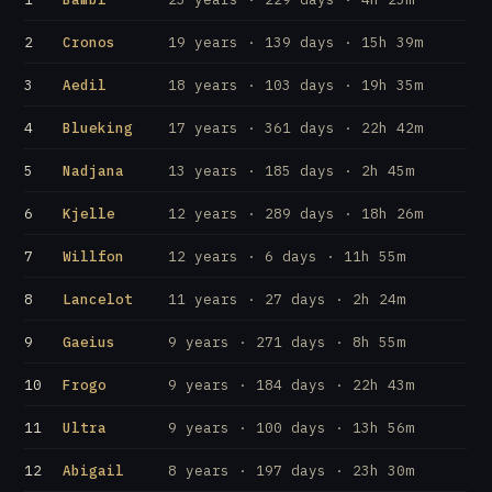
2
Cronos
19 years · 139 days · 15h 39m
3
Aedil
18 years · 103 days · 19h 35m
4
Blueking
17 years · 361 days · 22h 42m
5
Nadjana
13 years · 185 days · 2h 45m
6
Kjelle
12 years · 289 days · 18h 26m
7
Willfon
12 years · 6 days · 11h 55m
8
Lancelot
11 years · 27 days · 2h 24m
9
Gaeius
9 years · 271 days · 8h 55m
10
Frogo
9 years · 184 days · 22h 43m
11
Ultra
9 years · 100 days · 13h 56m
12
Abigail
8 years · 197 days · 23h 30m