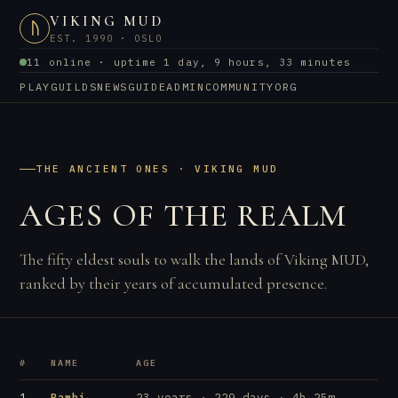
VIKING MUD
ᚢ
EST. 1990 · OSLO
11 online · uptime 1 day, 9 hours, 33 minutes
PLAY
GUILDS
NEWS
GUIDE
ADMIN
COMMUNITY
ORG
THE ANCIENT ONES · VIKING MUD
AGES OF THE REALM
The fifty eldest souls to walk the lands of Viking MUD,
ranked by their years of accumulated presence.
#
NAME
AGE
1
Bambi
23 years · 229 days · 4h 25m