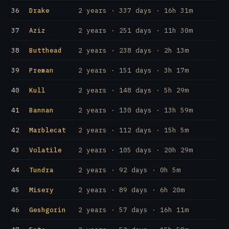
36
Drake
2 years · 337 days · 16h 31m
37
Aziz
2 years · 251 days · 11h 30m
38
Butthead
2 years · 238 days · 2h 13m
39
Preman
2 years · 151 days · 3h 17m
40
Kull
2 years · 148 days · 5h 29m
41
Bannan
2 years · 130 days · 13h 59m
42
Marblecat
2 years · 112 days · 15h 5m
43
Volatile
2 years · 105 days · 20h 29m
44
Tundra
2 years · 92 days · 0h 5m
45
Misery
2 years · 89 days · 6h 20m
46
Geshgorin
2 years · 57 days · 16h 11m