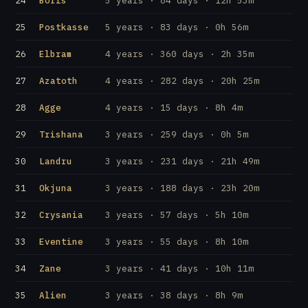
24
Boris
5 years · 84 days · 12h 53m
25
Postkasse
5 years · 83 days · 0h 56m
26
Elbram
4 years · 360 days · 2h 35m
27
Azatoth
4 years · 282 days · 20h 25m
28
Agge
4 years · 15 days · 8h 4m
29
Trishana
3 years · 259 days · 0h 5m
30
Landru
3 years · 231 days · 21h 49m
31
Okjuna
3 years · 188 days · 23h 20m
32
Crysania
3 years · 57 days · 5h 10m
33
Eventine
3 years · 55 days · 8h 10m
34
Zane
3 years · 41 days · 10h 11m
35
Alien
3 years · 38 days · 8h 9m